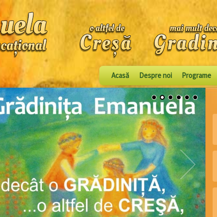
Acasă
Despre noi
Programe
1
2
3
4
5
6