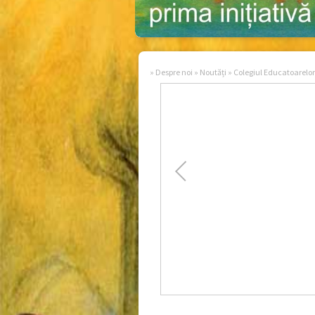
»
Despre noi
»
Noutăți
»
Colegiul Educatoarelor