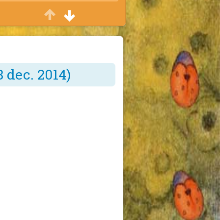
Casa veseliei
Petreceri cu ocazia zilei de naștere
Sfat bun
Consiliere părinți
 dec. 2014)
Vreau să știu
Conferințe și seminarii