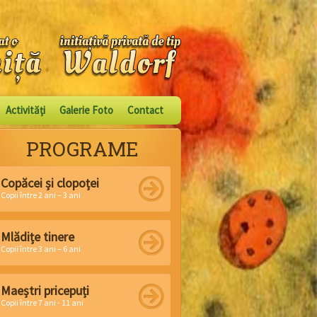
Activităţi
Galerie Foto
Contact
PROGRAME
Copăcei și clopoței
Copii între 2 ani – 3 ani
Mlădițe tinere
Copii între 3 ani – 6 ani
Maeștri pricepuți
Copii între 7 ani - 11 ani