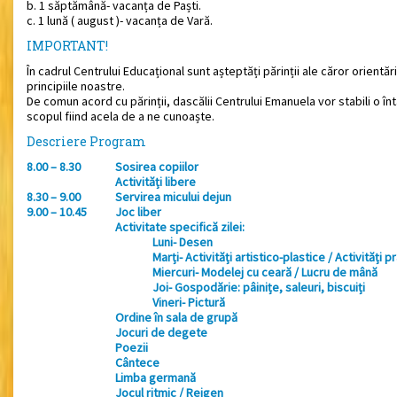
b. 1 săptămână- vacanța de Paști.
c. 1 lună ( august )- vacanța de Vară.
IMPORTANT!
În cadrul Centrului Educațional sunt așteptăți părinții ale căror orientăr
principiile noastre.
De comun acord cu părinții, dascălii Centrului Emanuela vor stabili o întâ
scopul fiind acela de a ne cunoaște.
Descriere Program
8.00 – 8.30
Sosirea copiilor
Activități libere
8.30 – 9.00
Servirea micului dejun
9.00 – 10.45
Joc liber
Activitate specifică zilei:
Luni- Desen
Marți- Activități artistico-plastice / Activități pr
Miercuri- Modelej cu ceară / Lucru de mână
Joi- Gospodărie: pâinițe, saleuri, biscuiți
Vineri- Pictură
Ordine în sala de grupă
Jocuri de degete
Poezii
Cântece
Limba germană
Jocul ritmic / Reigen