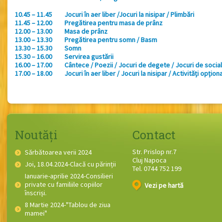
10.45 – 11.45
Jocuri în aer liber /Jocuri la nisipar / Plimbări
11.45 – 12.00
Pregătirea pentru masa de prânz
12.00 – 13.00
Masa de prânz
13.00 – 13.30
Pregătirea pentru somn / Basm
13.30 – 15.30
Somn
15.30 – 16.00
Servirea gustării
16.00 – 17.00
Cântece / Poezii / Jocuri de degete / Jocuri de social
17.00 – 18.00
Jocuri în aer liber / Jocuri la nisipar / Activități opțion
Noutăți
Contact
Str. Prislop nr.7
Sărbătoarea verii 2024
Cluj Napoca
Joi, 18.04.2024-Clacă cu părinții
Tel. 0744 752 199
Ianuarie-aprilie 2024-Consilieri
private cu familiile copiilor
Vezi pe hartă
înscriși.
8 Martie 2024-"Tablou de ziua
mamei"