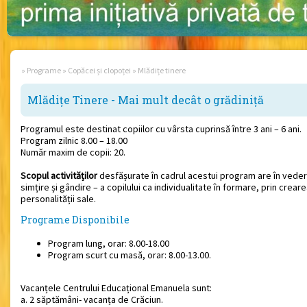
»
Programe
»
Copăcei și clopoței
»
Mlădițe tinere
Mlădițe Tinere - Mai mult decât o grădiniță
Programul este destinat copiilor cu vârsta cuprinsă între 3 ani – 6 ani.
Program zilnic 8.00 – 18.00
Număr maxim de copii: 20.
Scopul activităților
desfășurate în cadrul acestui program are în veder
simțire și gândire – a copilului ca individualitate în formare, prin creare
personalității sale.
Programe Disponibile
Program lung, orar: 8.00-18.00
Program scurt cu masă, orar: 8.00-13.00.
Vacanțele Centrului Educațional Emanuela sunt:
a. 2 săptămâni- vacanța de Crăciun.