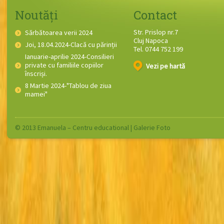
Noutăți
Contact
Str. Prislop nr.7
Sărbătoarea verii 2024
Cluj Napoca
Joi, 18.04.2024-Clacă cu părinții
Tel. 0744 752 199
Ianuarie-aprilie 2024-Consilieri
private cu familiile copiilor
Vezi pe hartă
înscriși.
8 Martie 2024-"Tablou de ziua
mamei"
© 2013 Emanuela – Centru educational |
Galerie Foto