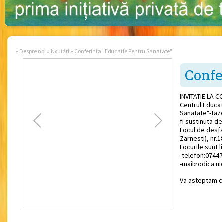
»
Despre noi
»
Noutăți
»
Conferinta "Educatie Pentru Sanatate"
Confe
INVITATIE LA 
Centrul Educat
Sanatate"-fazel
fi sustinuta 
Locul de desf
Zarnesti), nr.1
Locurile sunt l
-telefon:0744
-mail:rodica.
Va asteptam c