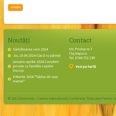
« inapoi
Noutăți
Contact
Str. Prislop nr.7
Sărbătoarea verii 2024
Cluj Napoca
Joi, 18.04.2024-Clacă cu părinții
Tel. 0744 752 199
Ianuarie-aprilie 2024-Consilieri
private cu familiile copiilor
Vezi pe hartă
înscriși.
8 Martie 2024-"Tablou de ziua
mamei"
© 2013 Emanuela – Centru educational |
Conferinta "Educatie Pentru S