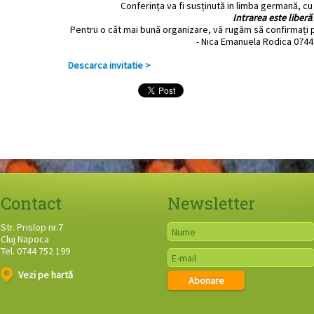
Conferința va fi susținută in limba germană, c
Intrarea este liberă
.
Pentru o cât mai bună organizare, vă rugăm să confirmați
- Nica Emanuela Rodica 0744 
Descarca invitatie >
Contact
Newsletter
Str. Prislop nr.7
Cluj Napoca
Tel. 0744 752 199
Vezi pe hartă