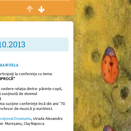
Casa veseliei
Petreceri cu ocazia zilei de naștere
Sfat bun
Consiliere părinți
10.2013
Vreau să știu
Conferințe și seminarii
EMANUELA
articipați la conferința cu tema:
CIPROCĂ”
n vedere relația dintre: părinte-copil,
fi susținută de domnul
R
.
a susține conferințe încă din anii ’70.
profesor de muzică și euritmist.
cațional Emanuela
, strada Alexandru
drei Mureșanu, Cluj-Napoca.