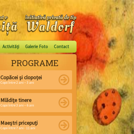
Activităţi
Galerie Foto
Contact
PROGRAME
Copăcei și clopoței
Copii între 2 ani – 3 ani
Mlădițe tinere
Copii între 3 ani – 6 ani
Maeștri pricepuți
Copii între 7 ani - 11 ani