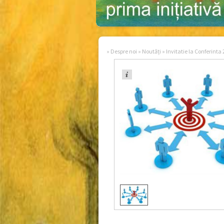
»
Despre noi
»
Noutăți
»
Invitatie la Conferinta