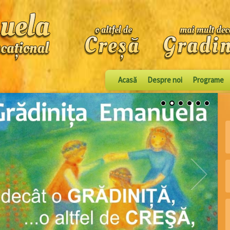
Acasă
Despre noi
Programe
1
2
3
4
5
6