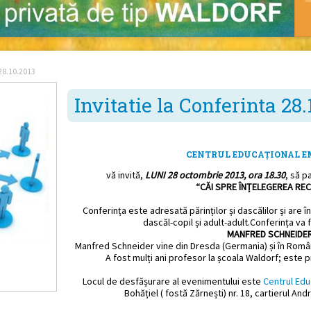
 28.10.2013
Invitatie la Conferinta 28.
CENTRUL EDUCAȚIONAL 
vă invită,
LUNI 28 octombrie 2013, ora 18.30
, să p
“CĂI SPRE ÎNȚELEGEREA RE
Conferința este adresată părinților și dascălilor și are î
dascăl-copil și adult-adult.Conferința va 
MANFRED SCHNEIDE
Manfred Schneider vine din Dresda (Germania) și în Români
A fost mulți ani profesor la școala Waldorf; este 
Locul de desfășurare al evenimentului este
Centrul Edu
Bohățiel ( fostă Zărnești) nr. 18, cartierul An