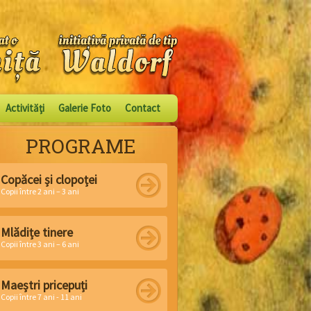
Activităţi
Galerie Foto
Contact
PROGRAME
Copăcei și clopoței
Copii între 2 ani – 3 ani
Mlădițe tinere
Copii între 3 ani – 6 ani
Maeștri pricepuți
Copii între 7 ani - 11 ani