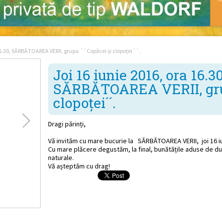
 16.30, SĂRBĂTOAREA VERII, grupa ´´Copăcei și clopoței´´.
Joi 16 iunie 2016, ora 16.30
SĂRBĂTOAREA VERII, grup
clopoței´´.
Dragi părinți,
Vă invităm cu mare bucurie la SĂRBĂTOAREA VERII, joi 16 iu
Cu mare plăcere degustăm, la final, bunătățile aduse de du
naturale.
Vă așteptăm cu drag!