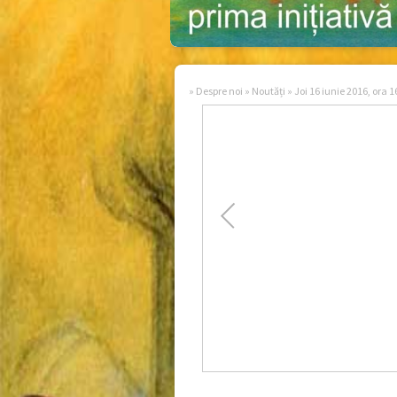
»
Despre noi
»
Noutăți
»
Joi 16 iunie 2016, ora