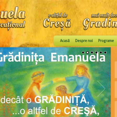
Acasă
Despre noi
Programe
1
2
3
4
5
6