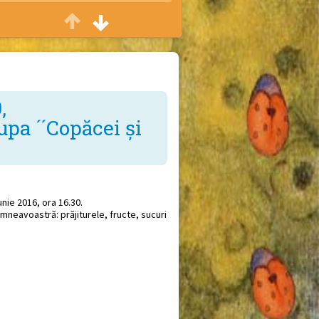
Casa veseliei
Petreceri cu ocazia zilei de naștere
Sfat bun
Consiliere părinți
,
a ´´Copăcei și
Vreau să știu
Conferințe și seminarii
nie 2016, ora 16.30.
mneavoastră: prăjiturele, fructe, sucuri