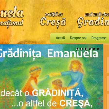
Acasă
Despre noi
Programe
1
2
3
4
5
6