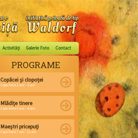
Activităţi
Galerie Foto
Contact
PROGRAME
Copăcei și clopoței
Copii între 2 ani – 3 ani
Mlădițe tinere
Copii între 3 ani – 6 ani
Maeștri pricepuți
Copii între 7 ani - 11 ani