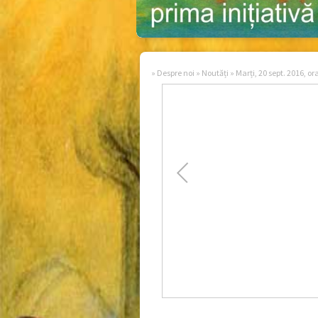
»
Despre noi
»
Noutăți
»
Marți, 20 sept. 2016, ora