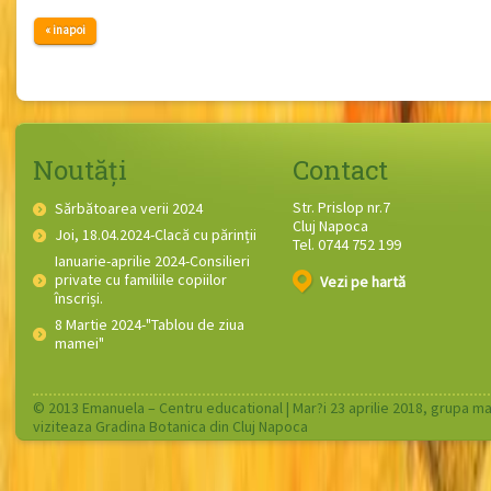
« inapoi
Noutăți
Contact
Str. Prislop nr.7
Sărbătoarea verii 2024
Cluj Napoca
Joi, 18.04.2024-Clacă cu părinții
Tel. 0744 752 199
Ianuarie-aprilie 2024-Consilieri
private cu familiile copiilor
Vezi pe hartă
înscriși.
8 Martie 2024-"Tablou de ziua
mamei"
© 2013 Emanuela – Centru educational |
Mar?i 23 aprilie 2018, grupa m
viziteaza Gradina Botanica din Cluj Napoca