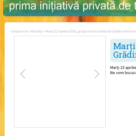
»
Despre noi
»
Noutăți
»
Marți 23 aprilie 2018, grupa mare vizitează Grădina Botani
Marți
Grădi
Marți 23 april
Ne vom bucura,