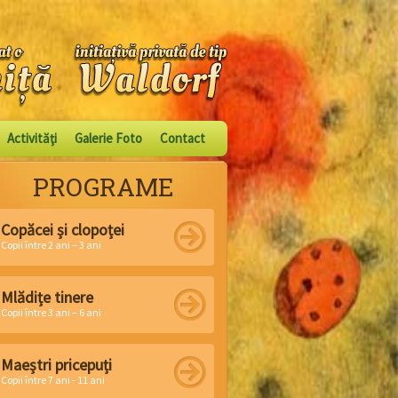
Activităţi
Galerie Foto
Contact
PROGRAME
Copăcei și clopoței
Copii între 2 ani – 3 ani
Mlădițe tinere
Copii între 3 ani – 6 ani
Maeștri pricepuți
Copii între 7 ani - 11 ani