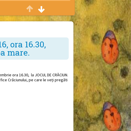
Casa veseliei
Petreceri cu ocazia zilei de naștere
Sfat bun
Consiliere părinți
, ora 16.30,
a mare.
Vreau să știu
Conferințe și seminarii
mbrie ora 16.30, la JOCUL DE CRĂCIUN.
ce Crăciunului, pe care le veți pregăti