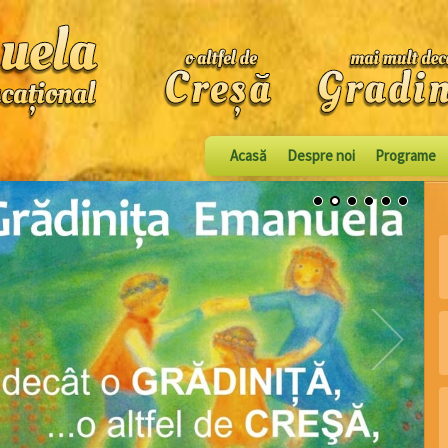
Acasă
Despre noi
Programe
1
2
3
4
5
6