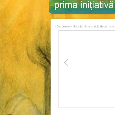
»
Despre noi
»
Noutăți
»
Miercuri 21 decembrie