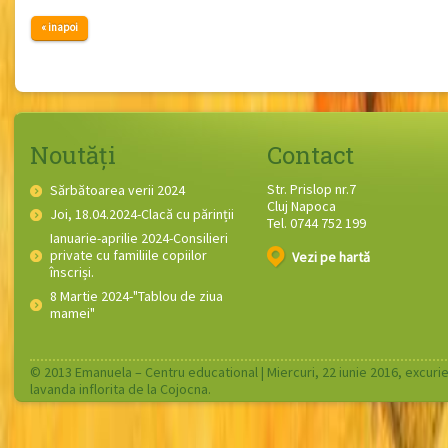
« inapoi
Noutăți
Contact
Str. Prislop nr.7
Sărbătoarea verii 2024
Cluj Napoca
Joi, 18.04.2024-Clacă cu părinții
Tel. 0744 752 199
Ianuarie-aprilie 2024-Consilieri
private cu familiile copiilor
Vezi pe hartă
înscriși.
8 Martie 2024-"Tablou de ziua
mamei"
© 2013 Emanuela – Centru educational |
Miercuri, 22 iunie 2016, excurie
lavanda inflorita de la Cojocna.