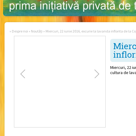
»
Despre noi
»
Noutăți
»
Miercuri, 22 iunie 2016, excurie la lavanda inflorita de la C
Mierc
inflor
Miercuri, 22 i
cultura de lava