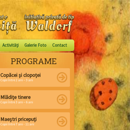
Activităţi
Galerie Foto
Contact
PROGRAME
Copăcei și clopoței
Copii între 2 ani – 3 ani
Mlădițe tinere
Copii între 3 ani – 6 ani
Maeștri pricepuți
Copii între 7 ani - 11 ani