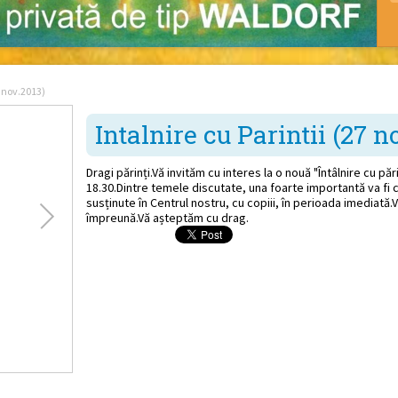
7 nov.2013)
Intalnire cu Parintii (27 n
Dragi părinți.Vă invităm cu interes la o nouă "Întâlnire cu păr
18.30.Dintre temele discutate, una foarte importantă va fi c
susținute în Centrul nostru, cu copiii, în perioada imediată.V
împreună.Vă așteptăm cu drag.