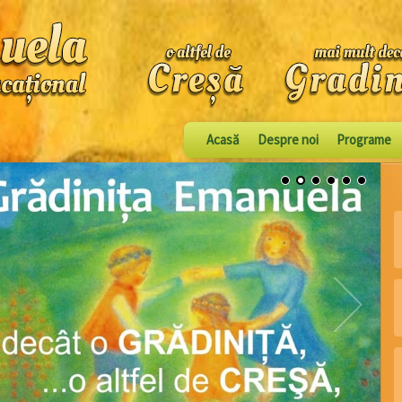
Acasă
Despre noi
Programe
1
2
3
4
5
6