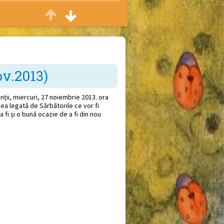
Casa veseliei
Petreceri cu ocazia zilei de naștere
Sfat bun
Consiliere părinți
ov.2013)
Vreau să știu
inții, miercuri, 27 noiembrie 2013. ora
Conferințe și seminarii
ea legată de Sărbătorile ce vor fi
a fi și o bună ocazie de a fi din nou