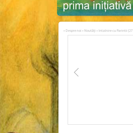
»
Despre noi
»
Noutăți
»
Intalnire cu Parintii (2