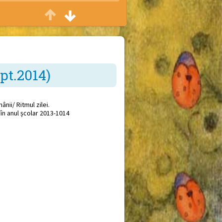
Casa veseliei
Petreceri cu ocazia zilei de naștere
Sfat bun
Consiliere părinți
ept.2014)
Vreau să știu
Conferințe și seminarii
nii/ Ritmul zilei.
 în anul școlar 2013-1014