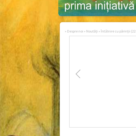
»
Despre noi
»
Noutăți
»
Întâlnire cu părinții (2