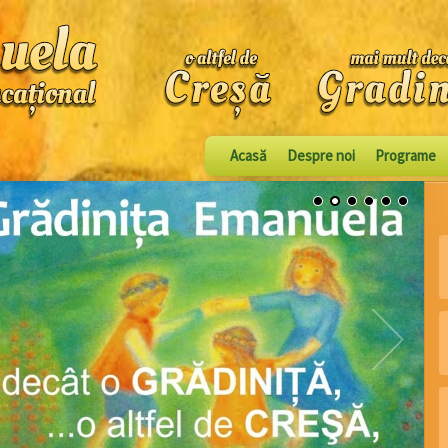
Acasă
Despre noi
Programe
1
2
3
4
5
6