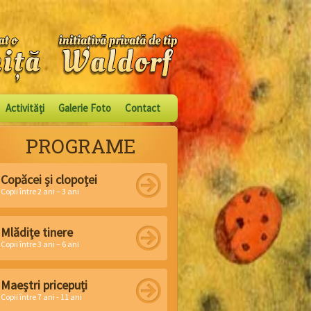
Activităţi
Galerie Foto
Contact
PROGRAME
Copăcei și clopoței
Copii între 2 ani – 3 ani
Mlădițe tinere
Copii între 3 ani – 6 ani
Maeștri pricepuți
Copii între 7 ani - 11 ani