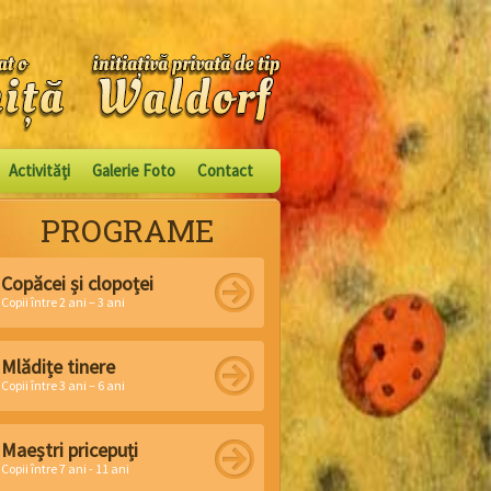
Activităţi
Galerie Foto
Contact
PROGRAME
Copăcei și clopoței
Copii între 2 ani – 3 ani
Mlădițe tinere
Copii între 3 ani – 6 ani
Maeștri pricepuți
Copii între 7 ani - 11 ani