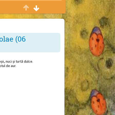
Casa veseliei
Petreceri cu ocazia zilei de naștere
Sfat bun
Consiliere părinți
olae (06
Vreau să știu
Conferințe și seminarii
ii, nuci și turtă dulce.
otul de aur.