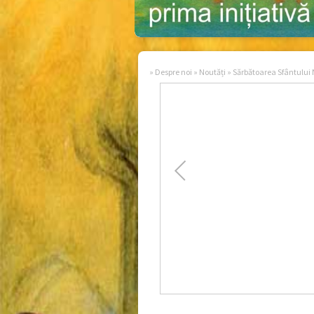
»
Despre noi
»
Noutăți
»
Sărbătoarea Sfântului 