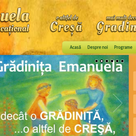
Acasă
Despre noi
Programe
1
2
3
4
5
6