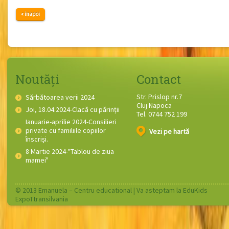
« inapoi
Noutăți
Contact
Str. Prislop nr.7
Sărbătoarea verii 2024
Cluj Napoca
Joi, 18.04.2024-Clacă cu părinții
Tel. 0744 752 199
Ianuarie-aprilie 2024-Consilieri
private cu familiile copiilor
Vezi pe hartă
înscriși.
8 Martie 2024-"Tablou de ziua
mamei"
© 2013 Emanuela – Centru educational |
Va asteptam la EduKids
ExpoTtransilvania