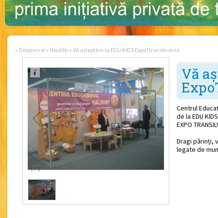
»
Despre noi
»
Noutăți
»
Vă așteptăm la EDU KIDS ExpoTtransilvania
Vă aș
ExpoT
Centrul Educaț
de la EDU KIDS
EXPO TRANSILVA
Dragi părinți,
legate de munc
1
/
1